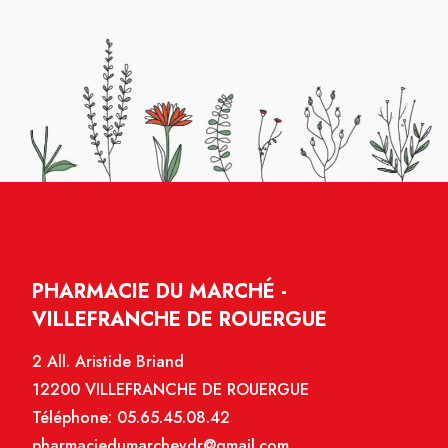
PHARMACIE DU MARCHÉ -
VILLEFRANCHE DE ROUERGUE
2 All. Aristide Briand
12200 VILLEFRANCHE DE ROUERGUE
Téléphone:
05.65.45.08.42
pharmaciedumarchevdr@gmail.com