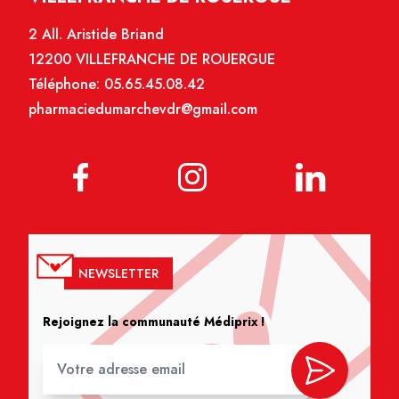
2 All. Aristide Briand
12200 VILLEFRANCHE DE ROUERGUE
Téléphone:
05.65.45.08.42
pharmaciedumarchevdr@gmail.com
NEWSLETTER
Rejoignez la communauté Médiprix !