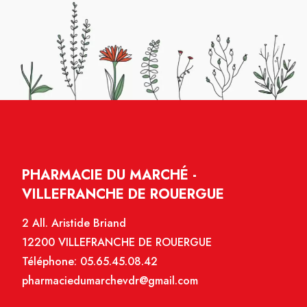
PHARMACIE DU MARCHÉ -
VILLEFRANCHE DE ROUERGUE
2 All. Aristide Briand
12200 VILLEFRANCHE DE ROUERGUE
Téléphone:
05.65.45.08.42
pharmaciedumarchevdr@gmail.com