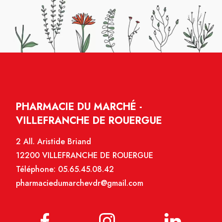
PHARMACIE DU MARCHÉ -
VILLEFRANCHE DE ROUERGUE
2 All. Aristide Briand
12200 VILLEFRANCHE DE ROUERGUE
Téléphone:
05.65.45.08.42
pharmaciedumarchevdr@gmail.com