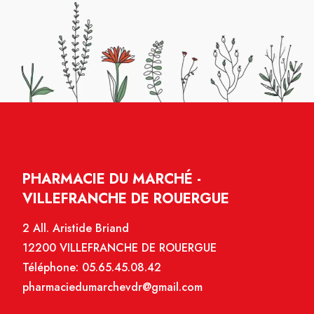
PHARMACIE DU MARCHÉ -
VILLEFRANCHE DE ROUERGUE
2 All. Aristide Briand
12200 VILLEFRANCHE DE ROUERGUE
Téléphone:
05.65.45.08.42
pharmaciedumarchevdr@gmail.com