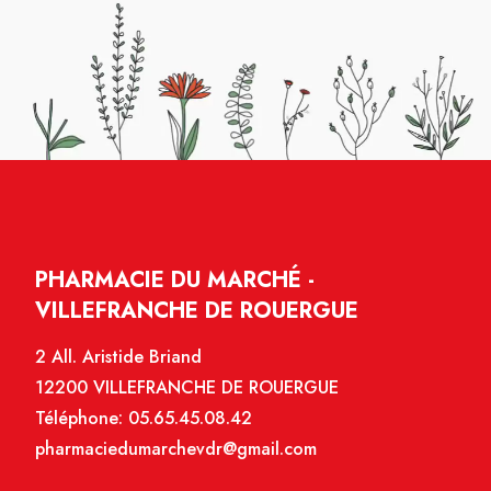
PHARMACIE DU MARCHÉ -
VILLEFRANCHE DE ROUERGUE
2 All. Aristide Briand
12200 VILLEFRANCHE DE ROUERGUE
Téléphone:
05.65.45.08.42
pharmaciedumarchevdr@gmail.com