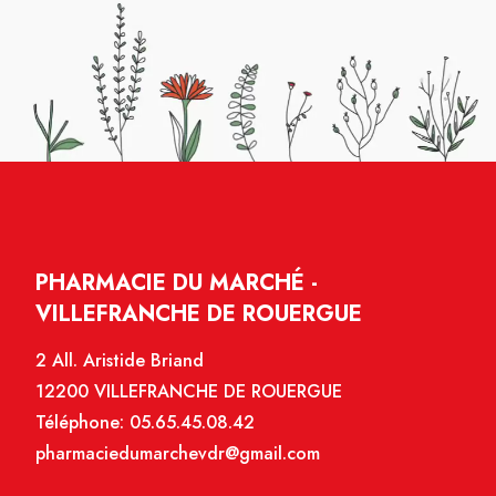
PHARMACIE DU MARCHÉ -
VILLEFRANCHE DE ROUERGUE
2 All. Aristide Briand
12200 VILLEFRANCHE DE ROUERGUE
Téléphone:
05.65.45.08.42
pharmaciedumarchevdr@gmail.com