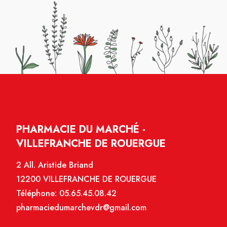
PHARMACIE DU MARCHÉ -
VILLEFRANCHE DE ROUERGUE
2 All. Aristide Briand
12200 VILLEFRANCHE DE ROUERGUE
Téléphone:
05.65.45.08.42
pharmaciedumarchevdr@gmail.com