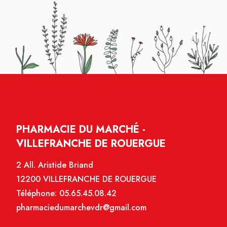
PHARMACIE DU MARCHÉ -
VILLEFRANCHE DE ROUERGUE
2 All. Aristide Briand
12200 VILLEFRANCHE DE ROUERGUE
Téléphone:
05.65.45.08.42
pharmaciedumarchevdr@gmail.com