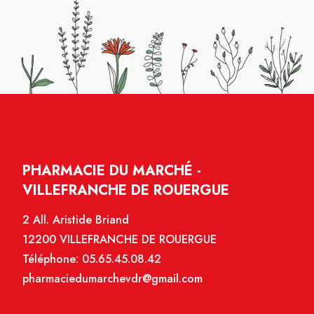
PHARMACIE DU MARCHÉ -
VILLEFRANCHE DE ROUERGUE
2 All. Aristide Briand
12200 VILLEFRANCHE DE ROUERGUE
Téléphone:
05.65.45.08.42
pharmaciedumarchevdr@gmail.com