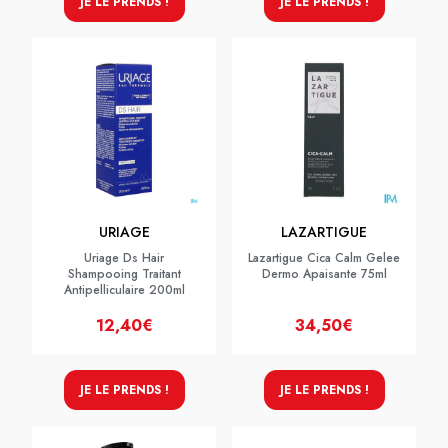
JE LE PRENDS !
JE LE PRENDS !
URIAGE
LAZARTIGUE
Uriage Ds Hair
Lazartigue Cica Calm Gelee
Shampooing Traitant
Dermo Apaisante 75ml
Antipelliculaire 200ml
12,40€
34,50€
JE LE PRENDS !
JE LE PRENDS !