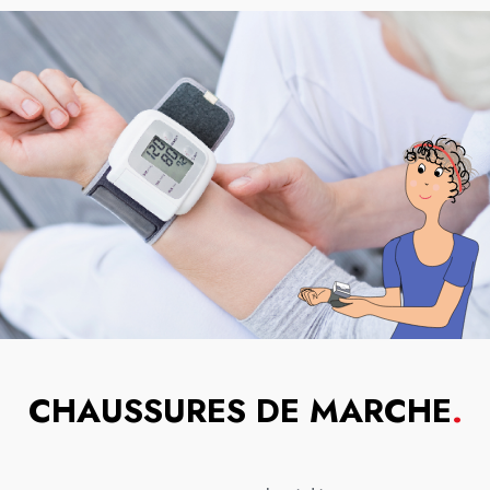
CHAUSSURES DE MARCHE
.